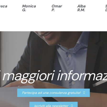
esca
Monica
Omar
Alba
G.
P.
R.M.
D
 maggiori informaz
Partecipa ad una consulenza gratuita!
Iscriviti alla newsletter