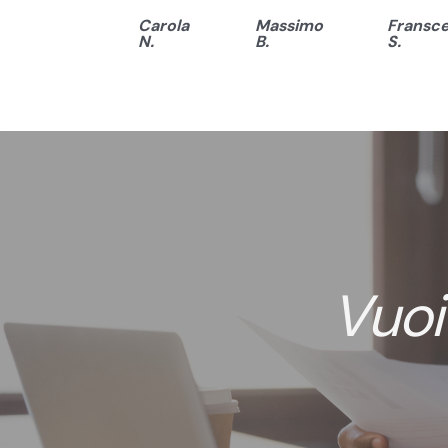
Carola
Massimo
Fransc
N.
B.
S.
Vuoi