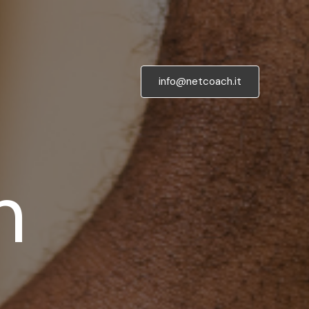
info@netcoach.it
h