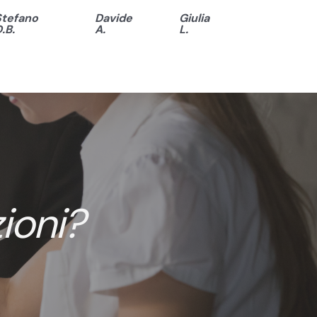
Stefano
Davide
Giulia
.B.
A.
L.
ioni?