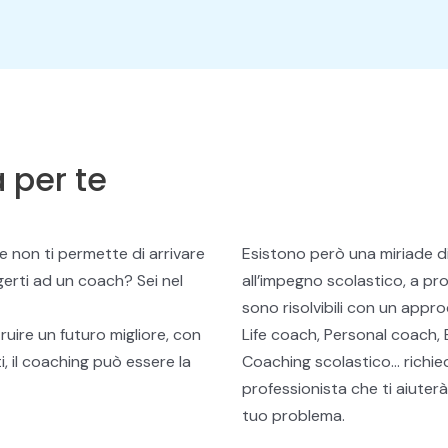
a per te
he
non ti permette di arrivare
Esistono però una miriade di 
lgerti ad un coach?
Sei nel
all’impegno scolastico, a probl
sono risolvibili con un appro
ruire un futuro migliore, con
Life coach, Personal coach,
, il coaching può essere la
Coaching scolastico… r
ichi
professionista che ti aiuterà
tuo problema.